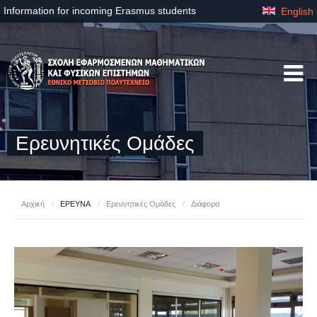
Information for incoming Erasmus students
English
Ερευνητικές Ομάδες
Αρχική
/
ΕΡΕΥΝΑ
/
Ερευνητικές Ομάδες
/
Διάφορα