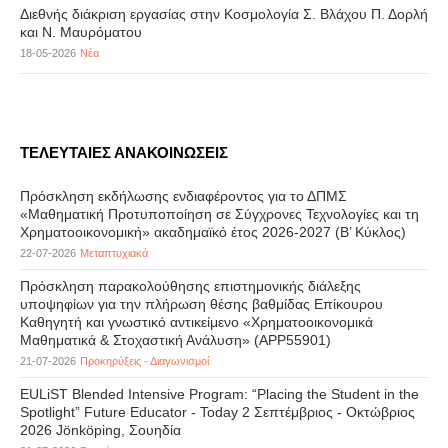
Διεθνής διάκριση εργασίας στην Κοσμολογία Σ. Βλάχου Π. Δορλή
και Ν. Μαυρόματου
18-05-2026
Νέα
ΤΕΛΕΥΤΑΙΕΣ ΑΝΑΚΟΙΝΩΣΕΙΣ
Πρόσκληση εκδήλωσης ενδιαφέροντος για το ΔΠΜΣ
«Μαθηματική Προτυποποίηση σε Σύγχρονες Τεχνολογίες και τη
Χρηματοοικονομική» ακαδημαϊκό έτος 2026-2027 (B’ Kύκλος)
22-07-2026
Μεταπτυχιακά
Πρόσκληση παρακολούθησης επιστημονικής διάλεξης
υποψηφίων για την πλήρωση θέσης βαθμίδας Επίκουρου
Καθηγητή και γνωστικό αντικείμενο «Χρηματοοικονομικά
Μαθηματικά & Στοχαστική Ανάλυση» (APP55901)
21-07-2026
Προκηρύξεις - Διαγωνισμοί
EULiST Blended Intensive Program: “Placing the Student in the
Spotlight” Future Educator - Today 2 Σεπτέμβριος - Οκτώβριος
2026 Jönköping, Σουηδία