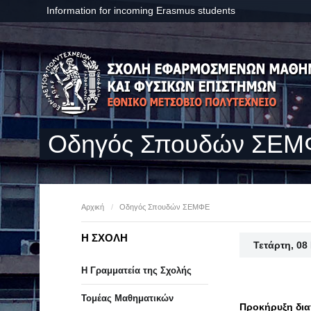
Information for incoming Erasmus students
Οδηγός Σπουδών ΣΕ
Αρχική
/
Οδηγός Σπουδών ΣΕΜΦΕ
Η ΣΧΟΛΗ
Τετάρτη, 08
Η Γραμματεία της Σχολής
Τομέας Μαθηματικών
Προκήρυξη δια