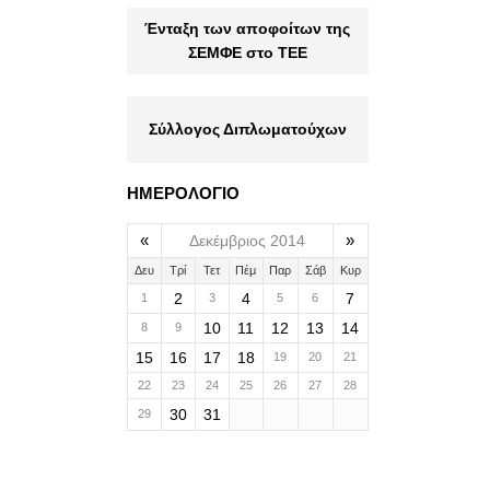
Ένταξη των αποφοίτων της
ΣΕΜΦΕ στο ΤΕΕ
Σύλλογος Διπλωματούχων
ΗΜΕΡΟΛΟΓΙΟ
«
»
Δεκέμβριος 2014
Δευ
Τρί
Τετ
Πέμ
Παρ
Σάβ
Κυρ
2
4
7
1
3
5
6
10
11
12
13
14
8
9
15
16
17
18
19
20
21
22
23
24
25
26
27
28
30
31
29