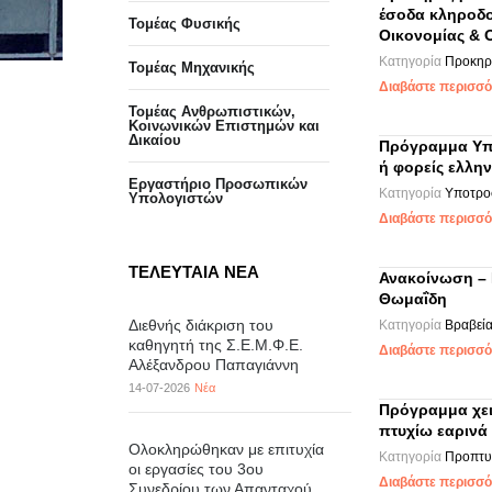
έσοδα κληροδο
Τομέας Φυσικής
Οικονομίας & 
Κατηγορία
Προκηρύ
Τομέας Μηχανικής
Διαβάστε περισσότ
Τομέας Ανθρωπιστικών,
Κοινωνικών Επιστημών και
Δικαίου
Πρόγραμμα Υπο
ή φορείς ελλην
Eργαστήριo Προσωπικών
Κατηγορία
Υποτρο
Υπολογιστών
Διαβάστε περισσότ
ΤΕΛΕΥΤΑΙΑ ΝΕΑ
Ανακοίνωση – 
Θωμαΐδη
Διεθνής διάκριση του
Κατηγορία
Βραβεία 
καθηγητή της Σ.Ε.Μ.Φ.Ε.
Διαβάστε περισσότ
Αλέξανδρου Παπαγιάννη
14-07-2026
Νέα
Πρόγραμμα χει
πτυχίω εαρινά
Ολοκληρώθηκαν με επιτυχία
Κατηγορία
Προπτυ
οι εργασίες του 3ου
Διαβάστε περισσότ
Συνεδρίου των Απανταχού