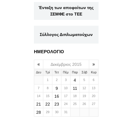
Ένταξη των αποφοίτων της
ΣΕΜΦΕ στο ΤΕΕ
Σύλλογος Διπλωματούχων
ΗΜΕΡΟΛΟΓΙΟ
«
»
Δεκέμβριος 2015
Δευ
Τρί
Τετ
Πέμ
Παρ
Σάβ
Κυρ
4
1
2
3
5
6
9
11
7
8
10
12
13
16
14
15
17
18
19
20
21
22
23
24
25
26
27
28
29
30
31