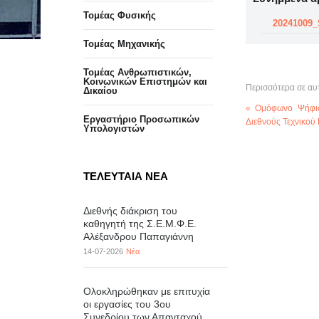
Τομέας Φυσικής
20241009_
Τομέας Μηχανικής
Τομέας Ανθρωπιστικών,
Κοινωνικών Επιστημών και
Περισσότερα σε αυ
Δικαίου
« Ομόφωνο Ψήφισμ
Eργαστήριo Προσωπικών
Διεθνούς Τεχνικού
Υπολογιστών
ΤΕΛΕΥΤΑΙΑ ΝΕΑ
Διεθνής διάκριση του
καθηγητή της Σ.Ε.Μ.Φ.Ε.
Αλέξανδρου Παπαγιάννη
14-07-2026
Νέα
Ολοκληρώθηκαν με επιτυχία
οι εργασίες του 3ου
Συνεδρίου των Απανταχού