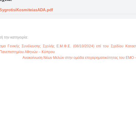
SygrotisiKosmiteiasADA.pdf
τή την κατηγορία:
α Γενικής Συνέλευσης Σχολής Ε.Μ.Φ.Ε. (08/10/2024) επί του Σχεδίου Κατασ
 Πανεπιστημίου Αθηνών – Κύπρου
Ανακοίνωση Νέων Μελών στην ομάδα επιχειρηματικότητας του ΕΜΟ