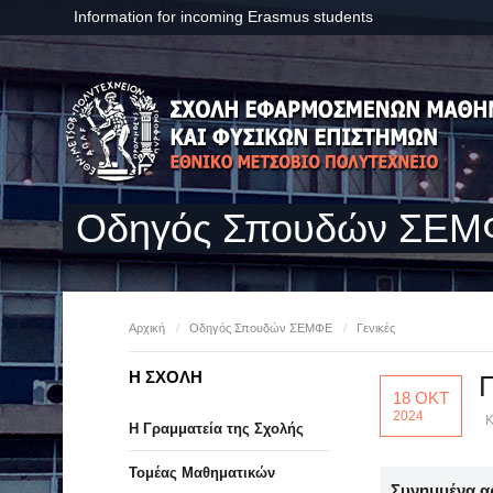
Information for incoming Erasmus students
Οδηγός Σπουδών ΣΕ
Αρχική
/
Οδηγός Σπουδών ΣΕΜΦΕ
/
Γενικές
Η ΣΧΟΛΗ
18 ΟΚΤ
2024
Κ
Η Γραμματεία της Σχολής
Τομέας Μαθηματικών
Συνημμένα α