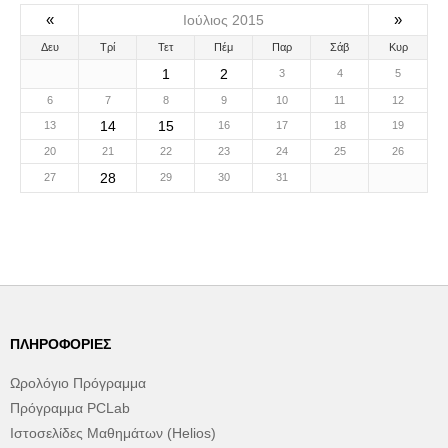
«
»
Ιούλιος 2015
Δευ
Τρί
Τετ
Πέμ
Παρ
Σάβ
Κυρ
1
2
3
4
5
6
7
8
9
10
11
12
14
15
13
16
17
18
19
20
21
22
23
24
25
26
28
27
29
30
31
ΠΛΗΡΟΦΟΡΊΕΣ
Ωρολόγιο Πρόγραμμα
Πρόγραμμα PCLab
Ιστοσελίδες Μαθημάτων (Helios)