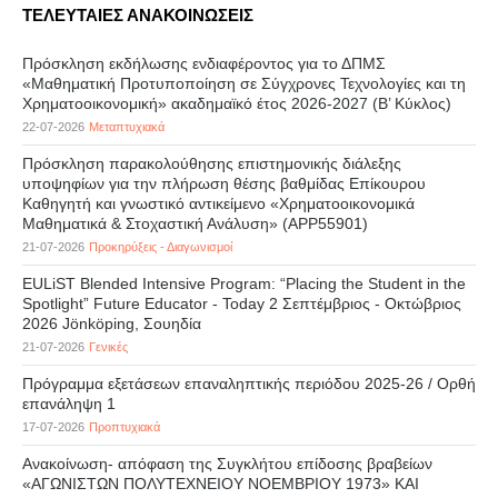
ΤΕΛΕΥΤΑΙΕΣ ΑΝΑΚΟΙΝΩΣΕΙΣ
Πρόσκληση εκδήλωσης ενδιαφέροντος για το ΔΠΜΣ
«Μαθηματική Προτυποποίηση σε Σύγχρονες Τεχνολογίες και τη
Χρηματοοικονομική» ακαδημαϊκό έτος 2026-2027 (B’ Kύκλος)
22-07-2026
Μεταπτυχιακά
Πρόσκληση παρακολούθησης επιστημονικής διάλεξης
υποψηφίων για την πλήρωση θέσης βαθμίδας Επίκουρου
Καθηγητή και γνωστικό αντικείμενο «Χρηματοοικονομικά
Μαθηματικά & Στοχαστική Ανάλυση» (APP55901)
21-07-2026
Προκηρύξεις - Διαγωνισμοί
EULiST Blended Intensive Program: “Placing the Student in the
Spotlight” Future Educator - Today 2 Σεπτέμβριος - Οκτώβριος
2026 Jönköping, Σουηδία
21-07-2026
Γενικές
Πρόγραμμα εξετάσεων επαναληπτικής περιόδου 2025-26 / Ορθή
επανάληψη 1
17-07-2026
Προπτυχιακά
Ανακοίνωση- απόφαση της Συγκλήτου επίδοσης βραβείων
«ΑΓΩΝΙΣΤΩΝ ΠΟΛΥΤΕΧΝΕΙΟΥ ΝΟΕΜΒΡΙΟΥ 1973» ΚΑΙ