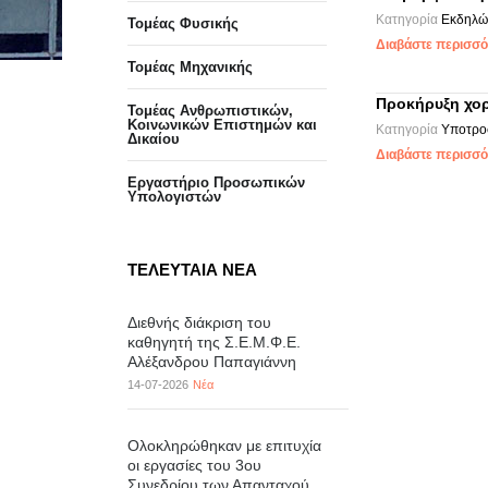
Κατηγορία
Εκδηλώ
Τομέας Φυσικής
Διαβάστε περισσότ
Τομέας Μηχανικής
Προκήρυξη χο
Τομέας Ανθρωπιστικών,
Κοινωνικών Επιστημών και
Κατηγορία
Υποτρο
Δικαίου
Διαβάστε περισσότ
Eργαστήριo Προσωπικών
Υπολογιστών
ΤΕΛΕΥΤΑΙΑ ΝΕΑ
Διεθνής διάκριση του
καθηγητή της Σ.Ε.Μ.Φ.Ε.
Αλέξανδρου Παπαγιάννη
14-07-2026
Νέα
Ολοκληρώθηκαν με επιτυχία
οι εργασίες του 3ου
Συνεδρίου των Απανταχού