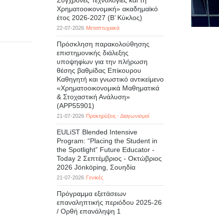
Σύγχρονες Τεχνολογίες και τη
Χρηματοοικονομική» ακαδημαϊκό
έτος 2026-2027 (B’ Kύκλος)
22-07-2026
Μεταπτυχιακά
Πρόσκληση παρακολούθησης
επιστημονικής διάλεξης
υποψηφίων για την πλήρωση
θέσης βαθμίδας Επίκουρου
Καθηγητή και γνωστικό αντικείμενο
«Χρηματοοικονομικά Μαθηματικά
& Στοχαστική Ανάλυση»
(APP55901)
21-07-2026
Προκηρύξεις - Διαγωνισμοί
EULiST Blended Intensive
Program: “Placing the Student in
the Spotlight” Future Educator -
Today 2 Σεπτέμβριος - Οκτώβριος
2026 Jönköping, Σουηδία
21-07-2026
Γενικές
Πρόγραμμα εξετάσεων
επαναληπτικής περιόδου 2025-26
/ Ορθή επανάληψη 1