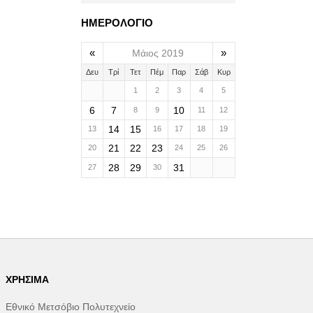
ΗΜΕΡΟΛΟΓΙΟ
«
»
Μάιος 2019
Δευ
Τρί
Τετ
Πέμ
Παρ
Σάβ
Κυρ
1
2
3
4
5
6
7
10
8
9
11
12
14
15
13
16
17
18
19
21
22
23
20
24
25
26
28
29
31
27
30
ΧΡΉΣΙΜΑ
Εθνικό Μετσόβιο Πολυτεχνείο