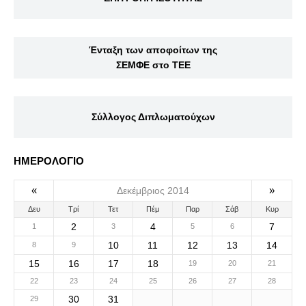
Ένταξη των αποφοίτων της
ΣΕΜΦΕ στο ΤΕΕ
Σύλλογος Διπλωματούχων
ΗΜΕΡΟΛΟΓΙΟ
«
»
Δεκέμβριος 2014
Δευ
Τρί
Τετ
Πέμ
Παρ
Σάβ
Κυρ
2
4
7
1
3
5
6
10
11
12
13
14
8
9
15
16
17
18
19
20
21
22
23
24
25
26
27
28
30
31
29