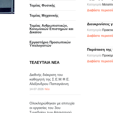
Κατηγορία
Μεταπτ
Τομέας Φυσικής
Διαβάστε περισσότ
Τομέας Μηχανικής
Διευκρινίσεις
Τομέας Ανθρωπιστικών,
Κοινωνικών Επιστημών και
Κατηγορία
Πρακτι
Δικαίου
Διαβάστε περισσότ
Eργαστήριo Προσωπικών
Υπολογιστών
Παράταση της
Κατηγορία
Προκηρύ
Διαβάστε περισσότ
ΤΕΛΕΥΤΑΙΑ ΝΕΑ
Διεθνής διάκριση του
καθηγητή της Σ.Ε.Μ.Φ.Ε.
Αλέξανδρου Παπαγιάννη
14-07-2026
Νέα
Ολοκληρώθηκαν με επιτυχία
οι εργασίες του 3ου
Συνεδρίου των Απανταχού