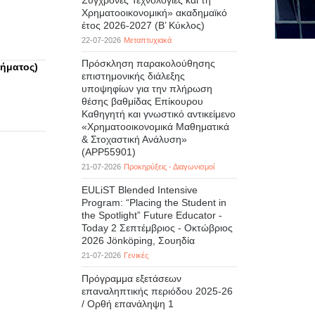
Σύγχρονες Τεχνολογίες και τη
Χρηματοοικονομική» ακαδημαϊκό
έτος 2026-2027 (B’ Kύκλος)
22-07-2026
Μεταπτυχιακά
Πρόσκληση παρακολούθησης
θήματος)
επιστημονικής διάλεξης
υποψηφίων για την πλήρωση
θέσης βαθμίδας Επίκουρου
Καθηγητή και γνωστικό αντικείμενο
«Χρηματοοικονομικά Μαθηματικά
& Στοχαστική Ανάλυση»
(APP55901)
21-07-2026
Προκηρύξεις - Διαγωνισμοί
EULiST Blended Intensive
Program: “Placing the Student in
the Spotlight” Future Educator -
Today 2 Σεπτέμβριος - Οκτώβριος
2026 Jönköping, Σουηδία
21-07-2026
Γενικές
Πρόγραμμα εξετάσεων
επαναληπτικής περιόδου 2025-26
/ Ορθή επανάληψη 1