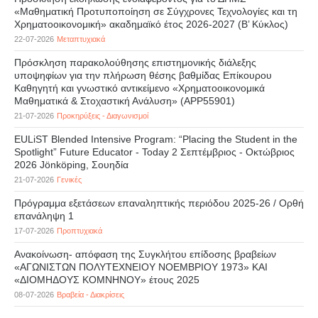
«Μαθηματική Προτυποποίηση σε Σύγχρονες Τεχνολογίες και τη
Χρηματοοικονομική» ακαδημαϊκό έτος 2026-2027 (B’ Kύκλος)
22-07-2026
Μεταπτυχιακά
Πρόσκληση παρακολούθησης επιστημονικής διάλεξης
υποψηφίων για την πλήρωση θέσης βαθμίδας Επίκουρου
Καθηγητή και γνωστικό αντικείμενο «Χρηματοοικονομικά
Μαθηματικά & Στοχαστική Ανάλυση» (APP55901)
21-07-2026
Προκηρύξεις - Διαγωνισμοί
EULiST Blended Intensive Program: “Placing the Student in the
Spotlight” Future Educator - Today 2 Σεπτέμβριος - Οκτώβριος
2026 Jönköping, Σουηδία
21-07-2026
Γενικές
Πρόγραμμα εξετάσεων επαναληπτικής περιόδου 2025-26 / Ορθή
επανάληψη 1
17-07-2026
Προπτυχιακά
Ανακοίνωση- απόφαση της Συγκλήτου επίδοσης βραβείων
«ΑΓΩΝΙΣΤΩΝ ΠΟΛΥΤΕΧΝΕΙΟΥ ΝΟΕΜΒΡΙΟΥ 1973» ΚΑΙ
«ΔΙΟΜΗΔΟΥΣ ΚΟΜΝΗΝΟΥ» έτους 2025
08-07-2026
Βραβεία - Διακρίσεις