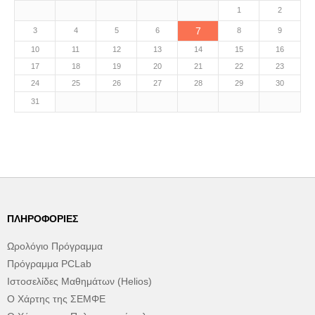
1
2
7
3
4
5
6
8
9
10
11
12
13
14
15
16
17
18
19
20
21
22
23
24
25
26
27
28
29
30
31
ΠΛΗΡΟΦΟΡΊΕΣ
Ωρολόγιο Πρόγραμμα
Πρόγραμμα PCLab
Ιστοσελίδες Μαθημάτων (Helios)
Ο Χάρτης της ΣΕΜΦΕ