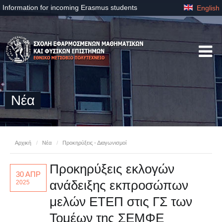
Information for incoming Erasmus students
English
Νέα
Αρχική
/
Νέα
/
Προκηρύξεις - Διαγωνισμοί
Προκηρύξεις εκλογών
30 ΑΠΡ
ανάδειξης εκπροσώπων
2025
μελών ΕΤΕΠ στις ΓΣ των
Τομέων της ΣΕΜΦΕ