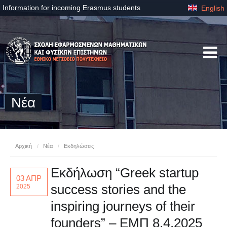
Information for incoming Erasmus students
English
Νέα
Αρχική
/
Νέα
/
Εκδηλώσεις
Εκδήλωση “Greek startup
03 ΑΠΡ
success stories and the
2025
inspiring journeys of their
founders” – ΕΜΠ 8.4.2025