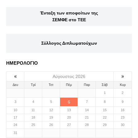
Ένταξη των αποφοίτων της
ΣΕΜΦΕ στο ΤΕΕ
Σύλλογος Διπλωματούχων
ΗΜΕΡΟΛΟΓΙΟ
«
»
Αύγουστος 2026
Δευ
Τρί
Τετ
Πέμ
Παρ
Σάβ
Κυρ
1
2
6
3
4
5
7
8
9
10
11
12
13
14
15
16
17
18
19
20
21
22
23
24
25
26
27
28
29
30
31