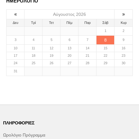
ΗΜΕΡΟΛΟΓΙΟ
«
»
Αύγουστος 2026
Δευ
Τρί
Τετ
Πέμ
Παρ
Σάβ
Κυρ
1
2
8
3
4
5
6
7
9
10
11
12
13
14
15
16
17
18
19
20
21
22
23
24
25
26
27
28
29
30
31
ΠΛΗΡΟΦΟΡΊΕΣ
Ωρολόγιο Πρόγραμμα