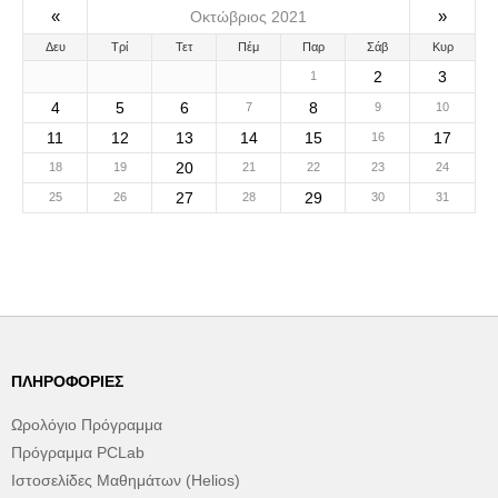
«
»
Οκτώβριος 2021
Δευ
Τρί
Τετ
Πέμ
Παρ
Σάβ
Κυρ
2
3
1
4
5
6
8
7
9
10
11
12
13
14
15
17
16
20
18
19
21
22
23
24
27
29
25
26
28
30
31
ΠΛΗΡΟΦΟΡΊΕΣ
Ωρολόγιο Πρόγραμμα
Πρόγραμμα PCLab
Ιστοσελίδες Μαθημάτων (Helios)