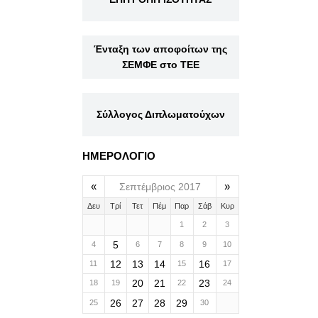
Ένταξη των αποφοίτων της
ΣΕΜΦΕ στο ΤΕΕ
Σύλλογος Διπλωματούχων
ΗΜΕΡΟΛΟΓΙΟ
«
»
Σεπτέμβριος 2017
Δευ
Τρί
Τετ
Πέμ
Παρ
Σάβ
Κυρ
1
2
3
5
4
6
7
8
9
10
12
13
14
16
11
15
17
20
21
23
18
19
22
24
26
27
28
29
25
30