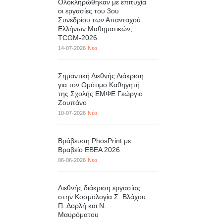
Ολοκληρώθηκαν με επιτυχία
οι εργασίες του 3ου
Συνεδρίου των Απανταχού
Ελλήνων Μαθηματικών,
TCGM-2026
14-07-2026
Νέα
Σημαντική Διεθνής Διάκριση
για τον Ομότιμο Καθηγητή
της Σχολής ΕΜΦΕ Γεώργιο
Ζουπάνο
10-07-2026
Νέα
Βράβευση PhosPrint με
Βραβείο ΕΒΕΑ 2026
06-06-2026
Νέα
Διεθνής διάκριση εργασίας
στην Κοσμολογία Σ. Βλάχου
Π. Δορλή και Ν.
Μαυρόματου