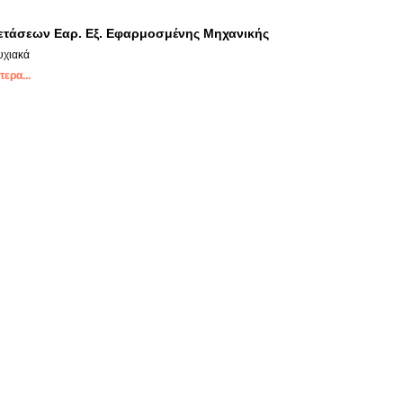
τάσεων Εαρ. Εξ. Εφαρμοσμένης Μηχανικής
υχιακά
ερα...