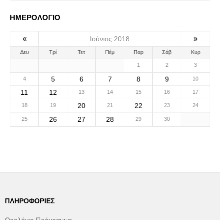
ΗΜΕΡΟΛΟΓΙΟ
«
»
Ιούνιος 2018
Δευ
Τρί
Τετ
Πέμ
Παρ
Σάβ
Κυρ
1
2
3
5
6
7
8
9
4
10
11
12
13
14
15
16
17
20
22
18
19
21
23
24
26
27
28
25
29
30
ΠΛΗΡΟΦΟΡΊΕΣ