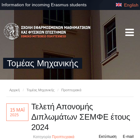
Information for incoming Erasmus students
English
Τομέας Μηχανικής
Αρχική
/
Τομέας Μηχανικής
/
Προπτυχιακά
Τελετή Απονομής
15 ΜΑΪ
Διπλωμάτων ΣΕΜΦΕ έτους
2025
2024
Εκτύπωση
E-mail
Κατηγορία
Προπτυχιακά