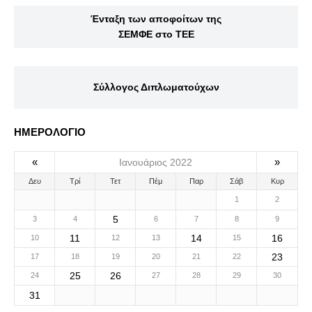
Ένταξη των αποφοίτων της
ΣΕΜΦΕ στο ΤΕΕ
Σύλλογος Διπλωματούχων
ΗΜΕΡΟΛΟΓΙΟ
«
»
Ιανουάριος 2022
Δευ
Τρί
Τετ
Πέμ
Παρ
Σάβ
Κυρ
1
2
5
3
4
6
7
8
9
11
14
16
10
12
13
15
23
17
18
19
20
21
22
25
26
24
27
28
29
30
31