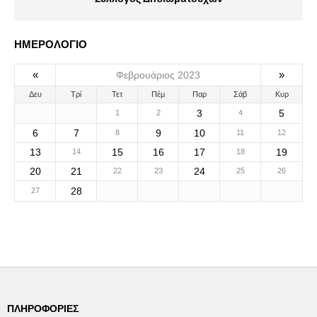
ΗΜΕΡΟΛΟΓΙΟ
«
»
Φεβρουάριος 2023
Δευ
Τρί
Τετ
Πέμ
Παρ
Σάβ
Κυρ
3
5
1
2
4
6
7
9
10
8
11
12
13
15
16
17
19
14
18
20
21
24
22
23
25
26
28
27
ΠΛΗΡΟΦΟΡΊΕΣ