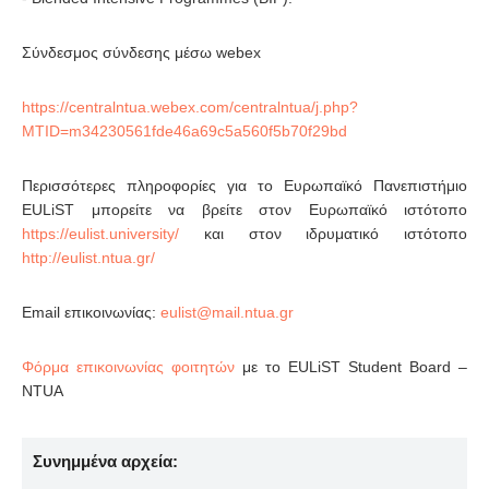
Σύνδεσμος σύνδεσης μέσω webex
https://centralntua.webex.com/centralntua/j.php?
MTID=m34230561fde46a69c5a560f5b70f29bd
Περισσότερες πληροφορίες για τo Ευρωπαϊκό Πανεπιστήμιο
EULiST μπορείτε να βρείτε στον Ευρωπαϊκό ιστότοπο
https://eulist.university/
και στον ιδρυματικό ιστότοπο
http://eulist.ntua.gr/
Email επικοινωνίας:
Φόρμα επικοινωνίας φοιτητών
με το EULiST Student Board –
NTUA
Συνημμένα αρχεία: