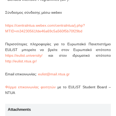
Σύνδεσμος σύνδεσης μέσω webex
https://centralntua.webex.com/centralntua/j.php?
MTID=m34230561fde46a69c5a560f5b70f29bd
Περισσότερες πληροφορίες για τo Ευρωπαϊκό Πανεπιστήμιο
EULiST μπορείτε να βρείτε στον Ευρωπαϊκό ιστότοπο
https://eulist.university/
και στον ιδρυματικό ιστότοπο
http://eulist.ntua.gr/
Email επικοινωνίας:
Φόρμα επικοινωνίας φοιτητών
με το EULiST Student Board –
NTUA
Attachments