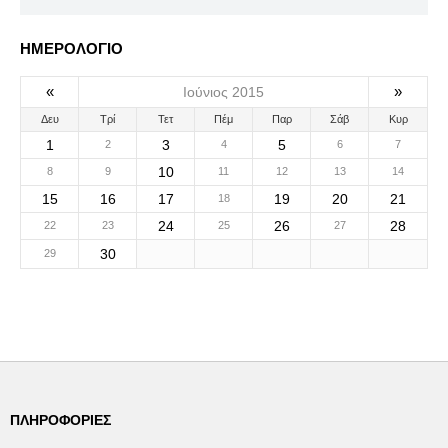
ΗΜΕΡΟΛΟΓΙΟ
«
»
Ιούνιος 2015
Δευ
Τρί
Τετ
Πέμ
Παρ
Σάβ
Κυρ
1
3
5
2
4
6
7
10
8
9
11
12
13
14
15
16
17
19
20
21
18
24
26
28
22
23
25
27
30
29
ΠΛΗΡΟΦΟΡΊΕΣ