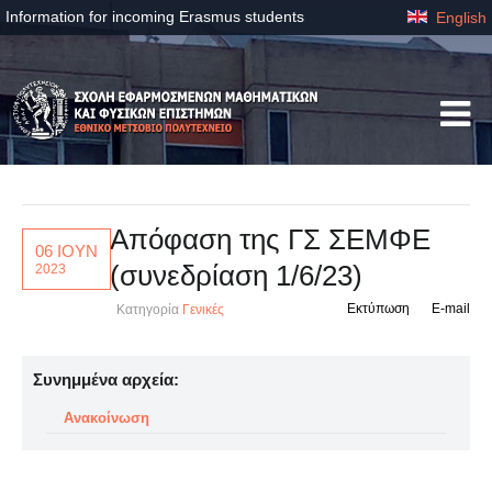
Information for incoming Erasmus students
English
Απόφαση της ΓΣ ΣΕΜΦΕ
06 ΙΟΥΝ
(συνεδρίαση 1/6/23)
2023
Εκτύπωση
E-mail
Κατηγορία
Γενικές
Συνημμένα αρχεία:
Ανακοίνωση