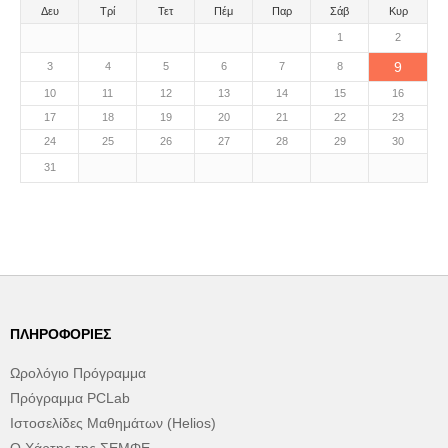
Δευ
Τρί
Τετ
Πέμ
Παρ
Σάβ
Κυρ
1
2
9
3
4
5
6
7
8
10
11
12
13
14
15
16
17
18
19
20
21
22
23
24
25
26
27
28
29
30
31
ΠΛΗΡΟΦΟΡΊΕΣ
Ωρολόγιο Πρόγραμμα
Πρόγραμμα PCLab
Ιστοσελίδες Μαθημάτων (Helios)