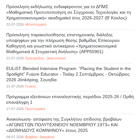
Πρόσκληση εκδήλωσης ενδιαφέροντος για το ΔΠΜΣ
«Μαθηματική Προτυποποίηση σε Σύγχρονες Τεχνολογίες και τη
Χρηματοοικονομική» ακαδημαϊκό έτος 2026-2027 (B’ Kύκλος)
22-07-2026
Μεταπτυχιακά
Πρόσκληση παρακολούθησης επιστημονικής διάλεξης
υποψηφίων για την πλήρωση θέσης βαθμίδας Επίκουρου
Καθηγητή και γνωστικό αντικείμενο «Χρηματοοικονομικά
Μαθηματικά & Στοχαστική Ανάλυση» (APP55901)
21-07-2026
Προκηρύξεις - Διαγωνισμοί
EULiST Blended Intensive Program: “Placing the Student in the
Spotlight” Future Educator - Today 2 Σεπτέμβριος - Οκτώβριος
2026 Jönköping, Σουηδία
21-07-2026
Γενικές
Πρόγραμμα εξετάσεων επαναληπτικής περιόδου 2025-26 / Ορθή
επανάληψη 1
17-07-2026
Προπτυχιακά
Ανακοίνωση- απόφαση της Συγκλήτου επίδοσης βραβείων
«ΑΓΩΝΙΣΤΩΝ ΠΟΛΥΤΕΧΝΕΙΟΥ ΝΟΕΜΒΡΙΟΥ 1973» ΚΑΙ
«ΔΙΟΜΗΔΟΥΣ ΚΟΜΝΗΝΟΥ» έτους 2025
08-07-2026
Βραβεία - Διακρίσεις