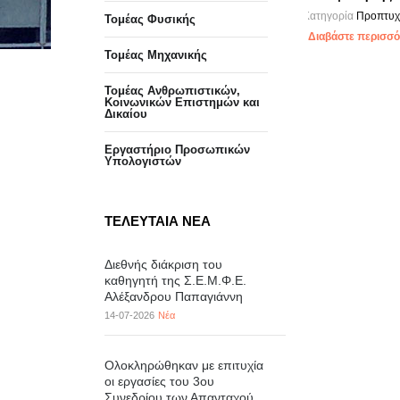
Κατηγορία
Προπτυχ
Τομέας Φυσικής
Διαβάστε περισσότ
Τομέας Μηχανικής
Τομέας Ανθρωπιστικών,
Κοινωνικών Επιστημών και
Δικαίου
Eργαστήριo Προσωπικών
Υπολογιστών
ΤΕΛΕΥΤΑΙΑ ΝΕΑ
Διεθνής διάκριση του
καθηγητή της Σ.Ε.Μ.Φ.Ε.
Αλέξανδρου Παπαγιάννη
14-07-2026
Νέα
Ολοκληρώθηκαν με επιτυχία
οι εργασίες του 3ου
Συνεδρίου των Απανταχού