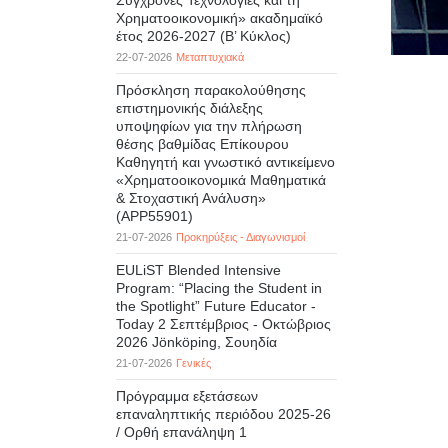
Σύγχρονες Τεχνολογίες και τη
Χρηματοοικονομική» ακαδημαϊκό
έτος 2026-2027 (B’ Kύκλος)
22-07-2026
Μεταπτυχιακά
Πρόσκληση παρακολούθησης
επιστημονικής διάλεξης
υποψηφίων για την πλήρωση
θέσης βαθμίδας Επίκουρου
Καθηγητή και γνωστικό αντικείμενο
«Χρηματοοικονομικά Μαθηματικά
& Στοχαστική Ανάλυση»
(APP55901)
21-07-2026
Προκηρύξεις - Διαγωνισμοί
EULiST Blended Intensive
Program: “Placing the Student in
the Spotlight” Future Educator -
Today 2 Σεπτέμβριος - Οκτώβριος
2026 Jönköping, Σουηδία
21-07-2026
Γενικές
Πρόγραμμα εξετάσεων
επαναληπτικής περιόδου 2025-26
/ Ορθή επανάληψη 1