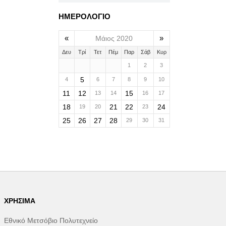
ΗΜΕΡΟΛΟΓΙΟ
«
»
Μάιος 2020
Δευ
Τρί
Τετ
Πέμ
Παρ
Σάβ
Κυρ
1
2
3
5
4
6
7
8
9
10
11
12
15
13
14
16
17
18
21
22
24
19
20
23
25
26
27
28
29
30
31
ΧΡΉΣΙΜΑ
Εθνικό Μετσόβιο Πολυτεχνείο