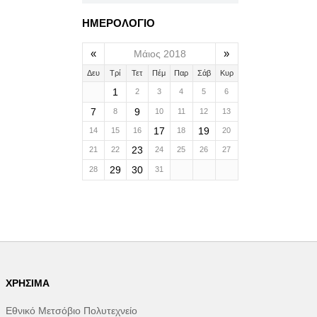
ΗΜΕΡΟΛΟΓΙΟ
«
»
Μάιος 2018
Δευ
Τρί
Τετ
Πέμ
Παρ
Σάβ
Κυρ
1
2
3
4
5
6
7
9
8
10
11
12
13
17
19
14
15
16
18
20
23
21
22
24
25
26
27
29
30
28
31
ΧΡΉΣΙΜΑ
Εθνικό Μετσόβιο Πολυτεχνείο