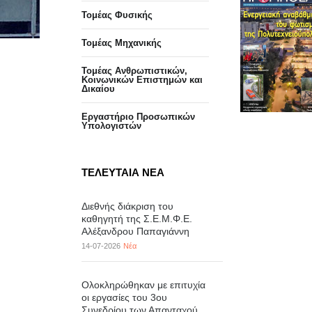
Τομέας Φυσικής
Τομέας Μηχανικής
Τομέας Ανθρωπιστικών,
Κοινωνικών Επιστημών και
Δικαίου
Eργαστήριo Προσωπικών
Υπολογιστών
ΤΕΛΕΥΤΑΙΑ ΝΕΑ
Διεθνής διάκριση του
καθηγητή της Σ.Ε.Μ.Φ.Ε.
Αλέξανδρου Παπαγιάννη
14-07-2026
Νέα
Ολοκληρώθηκαν με επιτυχία
οι εργασίες του 3ου
Συνεδρίου των Απανταχού