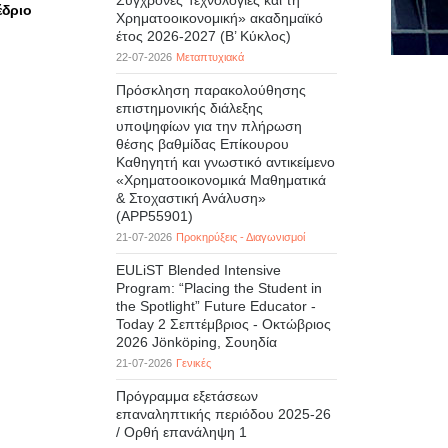
Σύγχρονες Τεχνολογίες και τη
έδριο
Χρηματοοικονομική» ακαδημαϊκό
έτος 2026-2027 (B’ Kύκλος)
22-07-2026
Μεταπτυχιακά
Πρόσκληση παρακολούθησης
επιστημονικής διάλεξης
υποψηφίων για την πλήρωση
θέσης βαθμίδας Επίκουρου
Καθηγητή και γνωστικό αντικείμενο
«Χρηματοοικονομικά Μαθηματικά
& Στοχαστική Ανάλυση»
(APP55901)
21-07-2026
Προκηρύξεις - Διαγωνισμοί
EULiST Blended Intensive
Program: “Placing the Student in
the Spotlight” Future Educator -
Today 2 Σεπτέμβριος - Οκτώβριος
2026 Jönköping, Σουηδία
21-07-2026
Γενικές
Πρόγραμμα εξετάσεων
επαναληπτικής περιόδου 2025-26
/ Ορθή επανάληψη 1