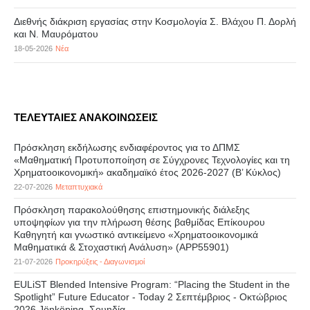
Διεθνής διάκριση εργασίας στην Κοσμολογία Σ. Βλάχου Π. Δορλή
και Ν. Μαυρόματου
18-05-2026
Νέα
ΤΕΛΕΥΤΑΙΕΣ ΑΝΑΚΟΙΝΩΣΕΙΣ
Πρόσκληση εκδήλωσης ενδιαφέροντος για το ΔΠΜΣ
«Μαθηματική Προτυποποίηση σε Σύγχρονες Τεχνολογίες και τη
Χρηματοοικονομική» ακαδημαϊκό έτος 2026-2027 (B’ Kύκλος)
22-07-2026
Μεταπτυχιακά
Πρόσκληση παρακολούθησης επιστημονικής διάλεξης
υποψηφίων για την πλήρωση θέσης βαθμίδας Επίκουρου
Καθηγητή και γνωστικό αντικείμενο «Χρηματοοικονομικά
Μαθηματικά & Στοχαστική Ανάλυση» (APP55901)
21-07-2026
Προκηρύξεις - Διαγωνισμοί
EULiST Blended Intensive Program: “Placing the Student in the
Spotlight” Future Educator - Today 2 Σεπτέμβριος - Οκτώβριος
2026 Jönköping, Σουηδία