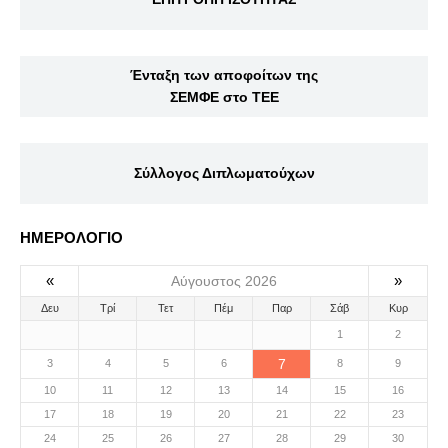
Ένταξη των αποφοίτων της
ΣΕΜΦΕ στο ΤΕΕ
Σύλλογος Διπλωματούχων
ΗΜΕΡΟΛΟΓΙΟ
«
»
Αύγουστος 2026
Δευ
Τρί
Τετ
Πέμ
Παρ
Σάβ
Κυρ
1
2
7
3
4
5
6
8
9
10
11
12
13
14
15
16
17
18
19
20
21
22
23
24
25
26
27
28
29
30