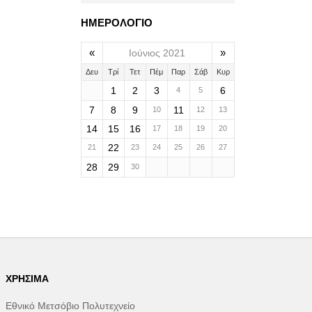
ΗΜΕΡΟΛΟΓΙΟ
«
»
Ιούνιος 2021
Δευ
Τρί
Τετ
Πέμ
Παρ
Σάβ
Κυρ
1
2
3
6
4
5
7
8
9
11
10
12
13
14
15
16
17
18
19
20
22
21
23
24
25
26
27
28
29
30
ΧΡΉΣΙΜΑ
Εθνικό Μετσόβιο Πολυτεχνείο