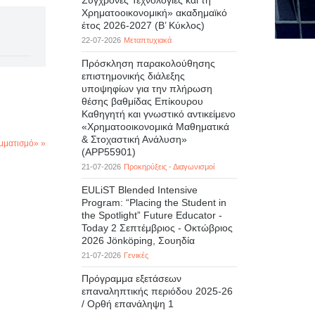
Σύγχρονες Τεχνολογίες και τη
Χρηματοοικονομική» ακαδημαϊκό
έτος 2026-2027 (B’ Kύκλος)
22-07-2026
Μεταπτυχιακά
Πρόσκληση παρακολούθησης
επιστημονικής διάλεξης
υποψηφίων για την πλήρωση
θέσης βαθμίδας Επίκουρου
Καθηγητή και γνωστικό αντικείμενο
«Χρηματοοικονομικά Μαθηματικά
& Στοχαστική Ανάλυση»
μματισμό» »
(APP55901)
21-07-2026
Προκηρύξεις - Διαγωνισμοί
EULiST Blended Intensive
Program: “Placing the Student in
the Spotlight” Future Educator -
Today 2 Σεπτέμβριος - Οκτώβριος
2026 Jönköping, Σουηδία
21-07-2026
Γενικές
Πρόγραμμα εξετάσεων
επαναληπτικής περιόδου 2025-26
/ Ορθή επανάληψη 1