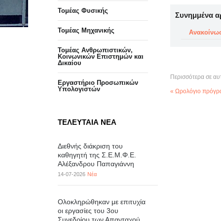
Τομέας Φυσικής
Συνημμένα α
Τομέας Μηχανικής
Ανακοίνω
Τομέας Ανθρωπιστικών,
Κοινωνικών Επιστημών και
Δικαίου
Περισσότερα σε αυ
Eργαστήριo Προσωπικών
Υπολογιστών
« Ωρολόγιο πρόγρα
ΤΕΛΕΥΤΑΙΑ ΝΕΑ
Διεθνής διάκριση του
καθηγητή της Σ.Ε.Μ.Φ.Ε.
Αλέξανδρου Παπαγιάννη
14-07-2026
Νέα
Ολοκληρώθηκαν με επιτυχία
οι εργασίες του 3ου
Συνεδρίου των Απανταχού