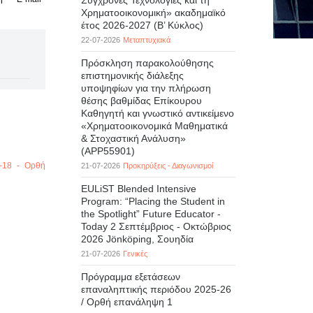
Σύγχρονες Τεχνολογίες και τη
Χρηματοοικονομική» ακαδημαϊκό
έτος 2026-2027 (B’ Kύκλος)
22-07-2026
Μεταπτυχιακά
Πρόσκληση παρακολούθησης
επιστημονικής διάλεξης
υποψηφίων για την πλήρωση
θέσης βαθμίδας Επίκουρου
Καθηγητή και γνωστικό αντικείμενο
«Χρηματοοικονομικά Μαθηματικά
& Στοχαστική Ανάλυση»
(APP55901)
-18 - Ορθή
21-07-2026
Προκηρύξεις - Διαγωνισμοί
EULiST Blended Intensive
Program: “Placing the Student in
the Spotlight” Future Educator -
Today 2 Σεπτέμβριος - Οκτώβριος
2026 Jönköping, Σουηδία
21-07-2026
Γενικές
Πρόγραμμα εξετάσεων
επαναληπτικής περιόδου 2025-26
/ Ορθή επανάληψη 1