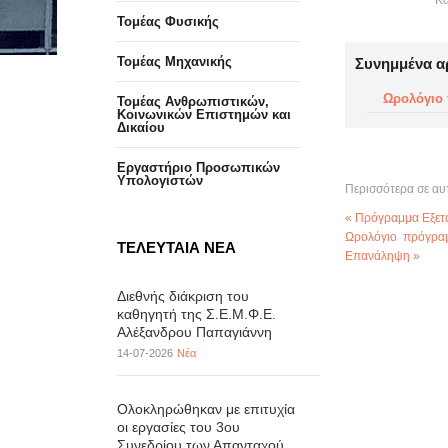
Κα
Τομέας Φυσικής
Τομέας Μηχανικής
Συνημμένα α
Ωρολόγιο
Τομέας Ανθρωπιστικών,
Κοινωνικών Επιστημών και
Δικαίου
Eργαστήριo Προσωπικών
Υπολογιστών
Περισσότερα σε αυ
« Πρόγραμμα Εξετ
Ωρολόγιο πρόγρα
ΤΕΛΕΥΤΑΙΑ ΝΕΑ
Επανάληψη »
Διεθνής διάκριση του
καθηγητή της Σ.Ε.Μ.Φ.Ε.
Αλέξανδρου Παπαγιάννη
14-07-2026
Νέα
Ολοκληρώθηκαν με επιτυχία
οι εργασίες του 3ου
Συνεδρίου των Απανταχού