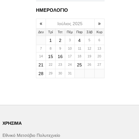
ΗΜΕΡΟΛΟΓΙΟ
«
»
Ιούλιος 2025
Δευ
Τρί
Τετ
Πέμ
Παρ
Σάβ
Κυρ
1
2
4
3
5
6
7
8
9
10
11
12
13
15
16
14
17
18
19
20
21
25
22
23
24
26
27
28
29
30
31
ΧΡΉΣΙΜΑ
Εθνικό Μετσόβιο Πολυτεχνείο