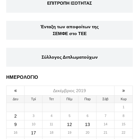
ΕΠΙΤΡΟΠΗ ΙΣΟΤΗΤΑΣ
Ένταξη των αποφοίτων της
ΣΕΜΦΕ στο ΤΕΕ
Σύλλογος Διπλωματούχων
ΗΜΕΡΟΛΟΓΙΟ
«
»
Δεκέμβριος 2019
Δευ
Τρί
Τετ
Πέμ
Παρ
Σάβ
Κυρ
1
2
3
4
5
6
7
8
9
12
13
10
11
14
15
17
16
18
19
20
21
22