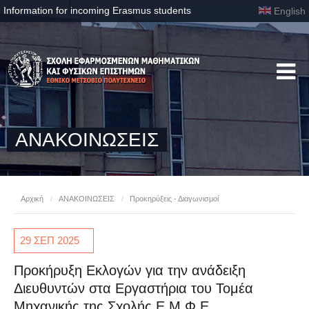
Information for incoming Erasmus students
English
ΑΝΑΚΟΙΝΩΣΕΙΣ
Αρχική
/
ΑΝΑΚΟΙΝΩΣΕΙΣ
/
Προκηρύξεις - Διαγωνισμοί
29 ΣΕΠ
2025
Προκήρυξη Εκλογών για την ανάδειξη
Διευθυντών στα Εργαστήρια του Τομέα
Μηχανικής της Σχολής Ε.Μ.Φ.Ε.