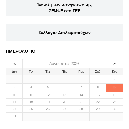
Ένταξη των αποφοίτων της
ΣΕΜΦΕ στο ΤΕΕ
Σύλλογος Διπλωματούχων
ΗΜΕΡΟΛΟΓΙΟ
«
»
Αύγουστος 2026
Δευ
Τρί
Τετ
Πέμ
Παρ
Σάβ
Κυρ
1
2
9
3
4
5
6
7
8
10
11
12
13
14
15
16
17
18
19
20
21
22
23
24
25
26
27
28
29
30
31