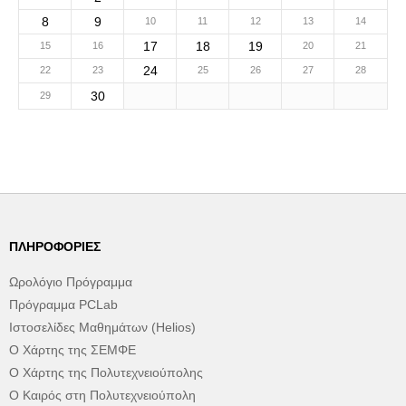
8
9
10
11
12
13
14
17
18
19
15
16
20
21
24
22
23
25
26
27
28
30
29
ΠΛΗΡΟΦΟΡΊΕΣ
Ωρολόγιο Πρόγραμμα
Πρόγραμμα PCLab
Ιστοσελίδες Μαθημάτων (Helios)
Ο Χάρτης της ΣΕΜΦΕ
Ο Χάρτης της Πολυτεχνειούπολης
Ο Καιρός στη Πολυτεχνειούπολη