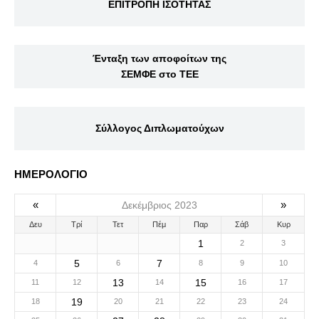
ΕΠΙΤΡΟΠΗ ΙΣΟΤΗΤΑΣ
Ένταξη των αποφοίτων της
ΣΕΜΦΕ στο ΤΕΕ
Σύλλογος Διπλωματούχων
ΗΜΕΡΟΛΟΓΙΟ
«
»
Δεκέμβριος 2023
Δευ
Τρί
Τετ
Πέμ
Παρ
Σάβ
Κυρ
1
2
3
5
7
4
6
8
9
10
13
15
11
12
14
16
17
19
18
20
21
22
23
24