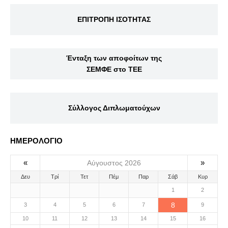
ΕΠΙΤΡΟΠΗ ΙΣΟΤΗΤΑΣ
Ένταξη των αποφοίτων της
ΣΕΜΦΕ στο ΤΕΕ
Σύλλογος Διπλωματούχων
ΗΜΕΡΟΛΟΓΙΟ
«
»
Αύγουστος 2026
Δευ
Τρί
Τετ
Πέμ
Παρ
Σάβ
Κυρ
1
2
8
3
4
5
6
7
9
10
11
12
13
14
15
16