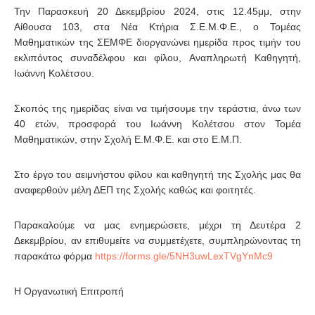
Την Παρασκευή 20 Δεκεμβρίου 2024, στις 12.45μμ, στην
Αίθουσα 103, στα Νέα Κτήρια Σ.Ε.Μ.Φ.Ε., ο Τομέας
Μαθηματικών της ΣΕΜΦΕ διοργανώνει ημερίδα προς τιμήν του
εκλιπόντος συναδέλφου και φίλου, Αναπληρωτή Καθηγητή,
Ιωάννη Κολέτσου.
Σκοπός της ημερίδας είναι να τιμήσουμε την τεράστια, άνω των
40 ετών, προσφορά του Ιωάννη Κολέτσου στον Τομέα
Μαθηματικών, στην Σχολή Ε.Μ.Φ.Ε. και στο Ε.Μ.Π.
Στο έργο του αειμνήστου φίλου και καθηγητή της Σχολής μας θα
αναφερθούν μέλη ΔΕΠ της Σχολής καθώς και φοιτητές.
Παρακαλούμε να μας ενημερώσετε, μέχρι τη Δευτέρα 2
Δεκεμβρίου, αν επιθυμείτε να συμμετέχετε, συμπληρώνοντας τη
παρακάτω φόρμα
https://forms.gle/5NH3uwLexTVgYnMc9
Η Οργανωτική Επιτροπή