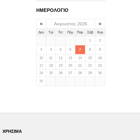
ΗΜΕΡΟΛΟΓΙΟ
«
»
Αύγουστος 2026
Δευ
Τρί
Τετ
Πέμ
Παρ
Σάβ
Κυρ
1
2
7
3
4
5
6
8
9
10
11
12
13
14
15
16
17
18
19
20
21
22
23
24
25
26
27
28
29
30
31
ΧΡΉΣΙΜΑ