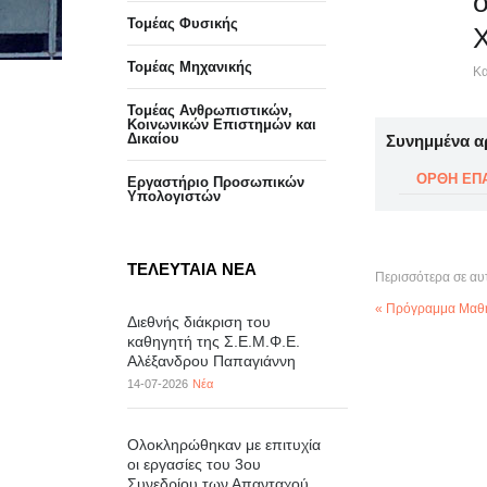
Τομέας Φυσικής
Τομέας Μηχανικής
Κα
Τομέας Ανθρωπιστικών,
Κοινωνικών Επιστημών και
Δικαίου
Συνημμένα α
ΟΡΘΗ ΕΠΑ
Eργαστήριo Προσωπικών
Υπολογιστών
ΤΕΛΕΥΤΑΙΑ ΝΕΑ
Περισσότερα σε αυ
« Πρόγραμμα Μαθη
Διεθνής διάκριση του
καθηγητή της Σ.Ε.Μ.Φ.Ε.
Αλέξανδρου Παπαγιάννη
14-07-2026
Νέα
Ολοκληρώθηκαν με επιτυχία
οι εργασίες του 3ου
Συνεδρίου των Απανταχού