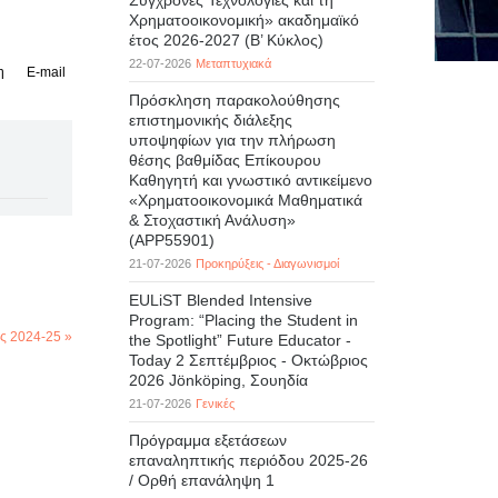
Σύγχρονες Τεχνολογίες και τη
Χρηματοοικονομική» ακαδημαϊκό
έτος 2026-2027 (B’ Kύκλος)
22-07-2026
Μεταπτυχιακά
η
E-mail
Πρόσκληση παρακολούθησης
επιστημονικής διάλεξης
υποψηφίων για την πλήρωση
θέσης βαθμίδας Επίκουρου
Καθηγητή και γνωστικό αντικείμενο
«Χρηματοοικονομικά Μαθηματικά
& Στοχαστική Ανάλυση»
(APP55901)
21-07-2026
Προκηρύξεις - Διαγωνισμοί
EULiST Blended Intensive
Program: “Placing the Student in
ς 2024-25 »
the Spotlight” Future Educator -
Today 2 Σεπτέμβριος - Οκτώβριος
2026 Jönköping, Σουηδία
21-07-2026
Γενικές
Πρόγραμμα εξετάσεων
επαναληπτικής περιόδου 2025-26
/ Ορθή επανάληψη 1