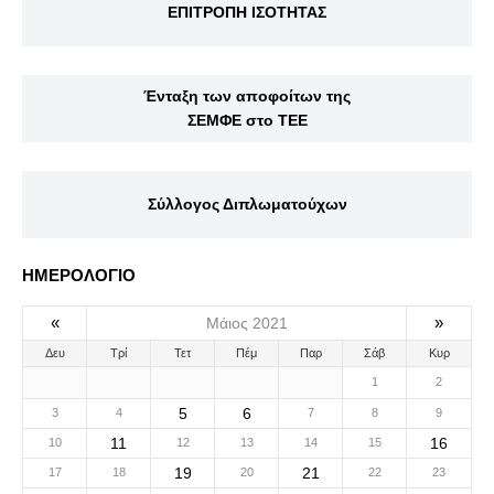
ΕΠΙΤΡΟΠΗ ΙΣΟΤΗΤΑΣ
Ένταξη των αποφοίτων της
ΣΕΜΦΕ στο ΤΕΕ
Σύλλογος Διπλωματούχων
ΗΜΕΡΟΛΟΓΙΟ
«
»
Μάιος 2021
Δευ
Τρί
Τετ
Πέμ
Παρ
Σάβ
Κυρ
1
2
5
6
3
4
7
8
9
11
16
10
12
13
14
15
19
21
17
18
20
22
23