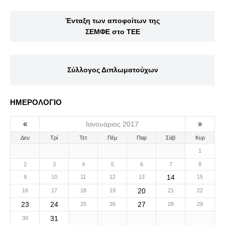
Ένταξη των αποφοίτων της
ΣΕΜΦΕ στο ΤΕΕ
Σύλλογος Διπλωματούχων
ΗΜΕΡΟΛΟΓΙΟ
«
»
Ιανουάριος 2017
Δευ
Τρί
Τετ
Πέμ
Παρ
Σάβ
Κυρ
1
2
3
4
5
6
7
8
14
9
10
11
12
13
15
20
16
17
18
19
21
22
23
24
27
25
26
28
29
31
30