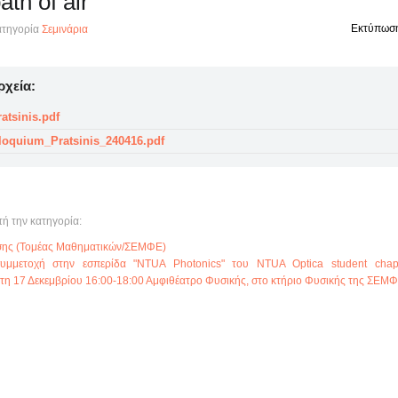
ath of air
Εκτύπωσ
τηγορία
Σεμινάρια
ρχεία:
atsinis.pdf
oquium_Pratsinis_240416.pdf
τή την κατηγορία:
υσης (Τομέας Μαθηματικών/ΣΕΜΦΕ)
υμμετοχή στην εσπερίδα "NTUA Photonics" του NTUA Optica student chapte
η 17 Δεκεμβρίου 16:00-18:00 Αμφιθέατρο Φυσικής, στο κτήριο Φυσικής της ΣΕΜΦ