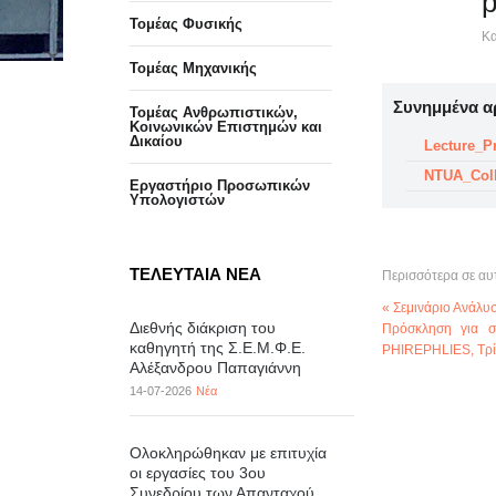
p
Τομέας Φυσικής
Κα
Τομέας Μηχανικής
Συνημμένα α
Τομέας Ανθρωπιστικών,
Κοινωνικών Επιστημών και
Δικαίου
Lecture_Pr
NTUA_Coll
Eργαστήριo Προσωπικών
Υπολογιστών
ΤΕΛΕΥΤΑΙΑ ΝΕΑ
Περισσότερα σε αυ
« Σεμινάριο Ανάλ
Διεθνής διάκριση του
Πρόσκληση για σ
καθηγητή της Σ.Ε.Μ.Φ.Ε.
PHIREPHLIES, Τρίτ
Αλέξανδρου Παπαγιάννη
14-07-2026
Νέα
Ολοκληρώθηκαν με επιτυχία
οι εργασίες του 3ου
Συνεδρίου των Απανταχού