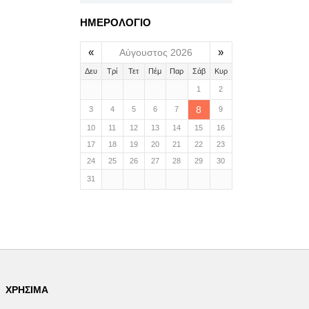
ΗΜΕΡΟΛΟΓΙΟ
«
»
Αύγουστος 2026
Δευ
Τρί
Τετ
Πέμ
Παρ
Σάβ
Κυρ
1
2
8
3
4
5
6
7
9
10
11
12
13
14
15
16
17
18
19
20
21
22
23
24
25
26
27
28
29
30
31
ΧΡΉΣΙΜΑ