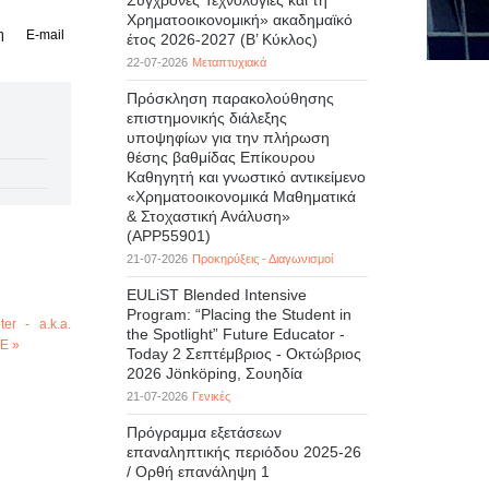
Σύγχρονες Τεχνολογίες και τη
Χρηματοοικονομική» ακαδημαϊκό
η
E-mail
έτος 2026-2027 (B’ Kύκλος)
22-07-2026
Μεταπτυχιακά
Πρόσκληση παρακολούθησης
επιστημονικής διάλεξης
υποψηφίων για την πλήρωση
θέσης βαθμίδας Επίκουρου
Καθηγητή και γνωστικό αντικείμενο
«Χρηματοοικονομικά Μαθηματικά
& Στοχαστική Ανάλυση»
(APP55901)
21-07-2026
Προκηρύξεις - Διαγωνισμοί
EULiST Blended Intensive
Program: “Placing the Student in
r - a.k.a.
the Spotlight” Future Educator -
Ε »
Today 2 Σεπτέμβριος - Οκτώβριος
2026 Jönköping, Σουηδία
21-07-2026
Γενικές
Πρόγραμμα εξετάσεων
επαναληπτικής περιόδου 2025-26
/ Ορθή επανάληψη 1