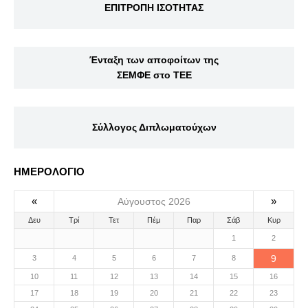
ΕΠΙΤΡΟΠΗ ΙΣΟΤΗΤΑΣ
Ένταξη των αποφοίτων της
ΣΕΜΦΕ στο ΤΕΕ
Σύλλογος Διπλωματούχων
ΗΜΕΡΟΛΟΓΙΟ
«
»
Αύγουστος 2026
Δευ
Τρί
Τετ
Πέμ
Παρ
Σάβ
Κυρ
1
2
9
3
4
5
6
7
8
10
11
12
13
14
15
16
17
18
19
20
21
22
23