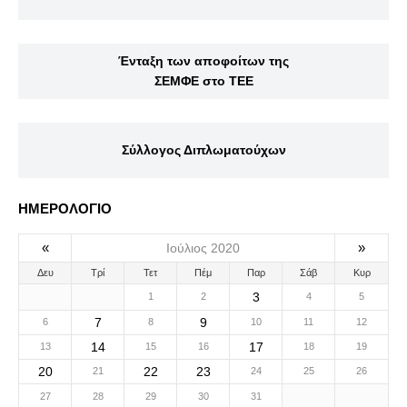
Ένταξη των αποφοίτων της
ΣΕΜΦΕ στο ΤΕΕ
Σύλλογος Διπλωματούχων
ΗΜΕΡΟΛΟΓΙΟ
«
»
Ιούλιος 2020
Δευ
Τρί
Τετ
Πέμ
Παρ
Σάβ
Κυρ
3
1
2
4
5
7
9
6
8
10
11
12
14
17
13
15
16
18
19
20
22
23
21
24
25
26
27
28
29
30
31