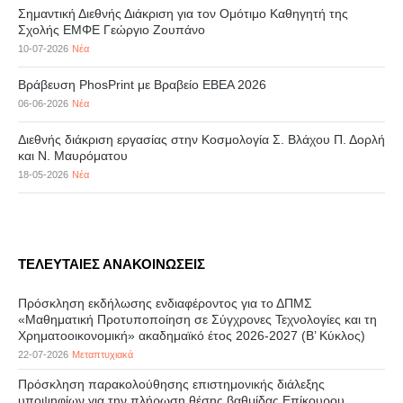
Σημαντική Διεθνής Διάκριση για τον Ομότιμο Καθηγητή της
Σχολής ΕΜΦΕ Γεώργιο Ζουπάνο
10-07-2026
Νέα
Βράβευση PhosPrint με Βραβείο ΕΒΕΑ 2026
06-06-2026
Νέα
Διεθνής διάκριση εργασίας στην Κοσμολογία Σ. Βλάχου Π. Δορλή
και Ν. Μαυρόματου
18-05-2026
Νέα
ΤΕΛΕΥΤΑΙΕΣ ΑΝΑΚΟΙΝΩΣΕΙΣ
Πρόσκληση εκδήλωσης ενδιαφέροντος για το ΔΠΜΣ
«Μαθηματική Προτυποποίηση σε Σύγχρονες Τεχνολογίες και τη
Χρηματοοικονομική» ακαδημαϊκό έτος 2026-2027 (B’ Kύκλος)
22-07-2026
Μεταπτυχιακά
Πρόσκληση παρακολούθησης επιστημονικής διάλεξης
υποψηφίων για την πλήρωση θέσης βαθμίδας Επίκουρου