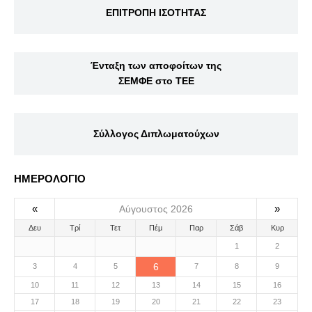
ΕΠΙΤΡΟΠΗ ΙΣΟΤΗΤΑΣ
Ένταξη των αποφοίτων της
ΣΕΜΦΕ στο ΤΕΕ
Σύλλογος Διπλωματούχων
ΗΜΕΡΟΛΟΓΙΟ
«
»
Αύγουστος 2026
Δευ
Τρί
Τετ
Πέμ
Παρ
Σάβ
Κυρ
1
2
6
3
4
5
7
8
9
10
11
12
13
14
15
16
17
18
19
20
21
22
23