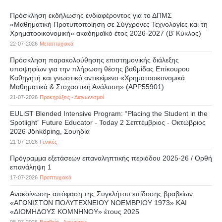
Πρόσκληση εκδήλωσης ενδιαφέροντος για το ΔΠΜΣ
«Μαθηματική Προτυποποίηση σε Σύγχρονες Τεχνολογίες και τη
Χρηματοοικονομική» ακαδημαϊκό έτος 2026-2027 (B’ Kύκλος)
22-07-2026
Μεταπτυχιακά
Πρόσκληση παρακολούθησης επιστημονικής διάλεξης
υποψηφίων για την πλήρωση θέσης βαθμίδας Επίκουρου
Καθηγητή και γνωστικό αντικείμενο «Χρηματοοικονομικά
Μαθηματικά & Στοχαστική Ανάλυση» (APP55901)
21-07-2026
Προκηρύξεις - Διαγωνισμοί
EULiST Blended Intensive Program: “Placing the Student in the
Spotlight” Future Educator - Today 2 Σεπτέμβριος - Οκτώβριος
2026 Jönköping, Σουηδία
21-07-2026
Γενικές
Πρόγραμμα εξετάσεων επαναληπτικής περιόδου 2025-26 / Ορθή
επανάληψη 1
17-07-2026
Προπτυχιακά
Ανακοίνωση- απόφαση της Συγκλήτου επίδοσης βραβείων
«ΑΓΩΝΙΣΤΩΝ ΠΟΛΥΤΕΧΝΕΙΟΥ ΝΟΕΜΒΡΙΟΥ 1973» ΚΑΙ
«ΔΙΟΜΗΔΟΥΣ ΚΟΜΝΗΝΟΥ» έτους 2025