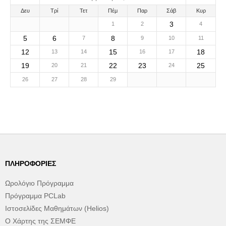
Δευ
Τρί
Τετ
Πέμ
Παρ
Σάβ
Κυρ
3
1
2
4
5
6
8
7
9
10
11
12
15
18
13
14
16
17
19
22
23
25
20
21
24
26
27
28
29
ΠΛΗΡΟΦΟΡΊΕΣ
Ωρολόγιο Πρόγραμμα
Πρόγραμμα PCLab
Ιστοσελίδες Μαθημάτων (Helios)
Ο Χάρτης της ΣΕΜΦΕ