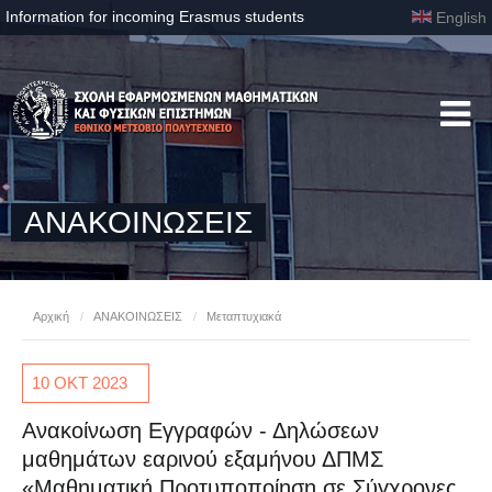
Information for incoming Erasmus students
English
ΑΝΑΚΟΙΝΩΣΕΙΣ
Αρχική
/
ΑΝΑΚΟΙΝΩΣΕΙΣ
/
Μεταπτυχιακά
10 ΟΚΤ
2023
Ανακοίνωση Εγγραφών - Δηλώσεων
μαθημάτων εαρινού εξαμήνου ΔΠΜΣ
«Μαθηματική Προτυποποίηση σε Σύγχρονες