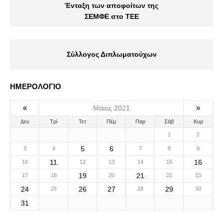
Ένταξη των αποφοίτων της
ΣΕΜΦΕ στο ΤΕΕ
Σύλλογος Διπλωματούχων
ΗΜΕΡΟΛΟΓΙΟ
«
»
Μάιος 2021
Δευ
Τρί
Τετ
Πέμ
Παρ
Σάβ
Κυρ
1
2
5
6
3
4
7
8
9
11
16
10
12
13
14
15
19
21
17
18
20
22
23
24
26
27
29
25
28
30
31