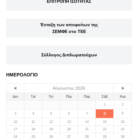
ΕΠΙΤΡΟΠΗ ΙΣΟΤΗΤΑΣ
Ένταξη των αποφοίτων της
ΣΕΜΦΕ στο ΤΕΕ
Σύλλογος Διπλωματούχων
ΗΜΕΡΟΛΟΓΙΟ
«
»
Αύγουστος 2026
Δευ
Τρί
Τετ
Πέμ
Παρ
Σάβ
Κυρ
1
2
8
3
4
5
6
7
9
10
11
12
13
14
15
16
17
18
19
20
21
22
23
24
25
26
27
28
29
30