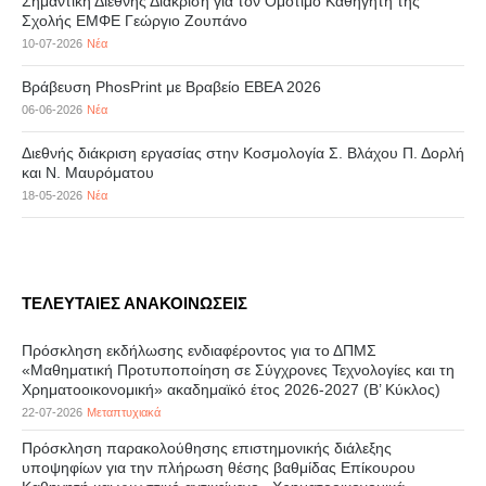
Σημαντική Διεθνής Διάκριση για τον Ομότιμο Καθηγητή της
Σχολής ΕΜΦΕ Γεώργιο Ζουπάνο
10-07-2026
Νέα
Βράβευση PhosPrint με Βραβείο ΕΒΕΑ 2026
06-06-2026
Νέα
Διεθνής διάκριση εργασίας στην Κοσμολογία Σ. Βλάχου Π. Δορλή
και Ν. Μαυρόματου
18-05-2026
Νέα
ΤΕΛΕΥΤΑΙΕΣ ΑΝΑΚΟΙΝΩΣΕΙΣ
Πρόσκληση εκδήλωσης ενδιαφέροντος για το ΔΠΜΣ
«Μαθηματική Προτυποποίηση σε Σύγχρονες Τεχνολογίες και τη
Χρηματοοικονομική» ακαδημαϊκό έτος 2026-2027 (B’ Kύκλος)
22-07-2026
Μεταπτυχιακά
Πρόσκληση παρακολούθησης επιστημονικής διάλεξης
υποψηφίων για την πλήρωση θέσης βαθμίδας Επίκουρου