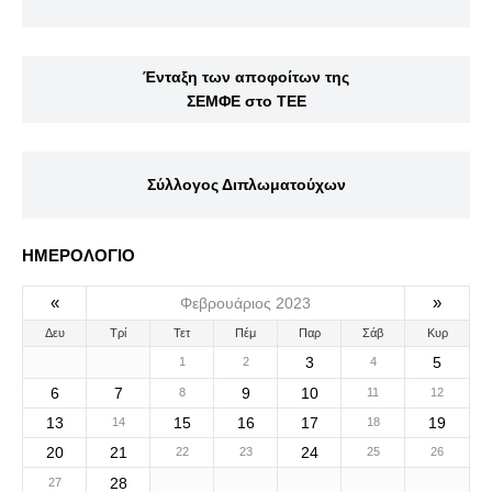
Ένταξη των αποφοίτων της
ΣΕΜΦΕ στο ΤΕΕ
Σύλλογος Διπλωματούχων
ΗΜΕΡΟΛΟΓΙΟ
«
»
Φεβρουάριος 2023
Δευ
Τρί
Τετ
Πέμ
Παρ
Σάβ
Κυρ
3
5
1
2
4
6
7
9
10
8
11
12
13
15
16
17
19
14
18
20
21
24
22
23
25
26
28
27