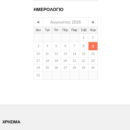
ΗΜΕΡΟΛΟΓΙΟ
«
»
Αύγουστος 2026
Δευ
Τρί
Τετ
Πέμ
Παρ
Σάβ
Κυρ
1
2
9
3
4
5
6
7
8
10
11
12
13
14
15
16
17
18
19
20
21
22
23
24
25
26
27
28
29
30
31
ΧΡΉΣΙΜΑ