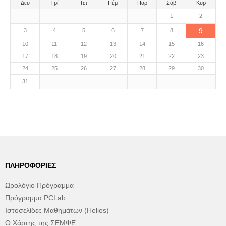
Δευ
Τρί
Τετ
Πέμ
Παρ
Σάβ
Κυρ
1
2
9
3
4
5
6
7
8
10
11
12
13
14
15
16
17
18
19
20
21
22
23
24
25
26
27
28
29
30
31
ΠΛΗΡΟΦΟΡΊΕΣ
Ωρολόγιο Πρόγραμμα
Πρόγραμμα PCLab
Ιστοσελίδες Μαθημάτων (Helios)
Ο Χάρτης της ΣΕΜΦΕ