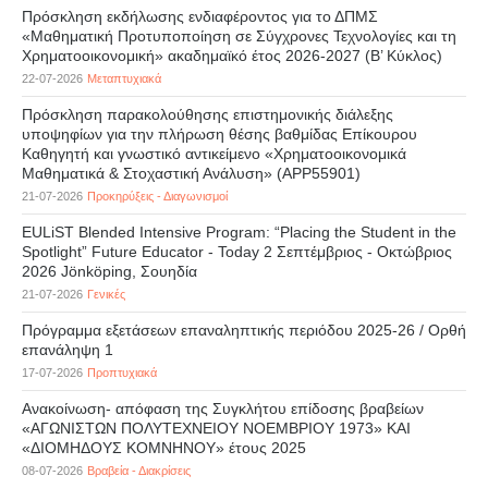
Πρόσκληση εκδήλωσης ενδιαφέροντος για το ΔΠΜΣ
«Μαθηματική Προτυποποίηση σε Σύγχρονες Τεχνολογίες και τη
Χρηματοοικονομική» ακαδημαϊκό έτος 2026-2027 (B’ Kύκλος)
22-07-2026
Μεταπτυχιακά
Πρόσκληση παρακολούθησης επιστημονικής διάλεξης
υποψηφίων για την πλήρωση θέσης βαθμίδας Επίκουρου
Καθηγητή και γνωστικό αντικείμενο «Χρηματοοικονομικά
Μαθηματικά & Στοχαστική Ανάλυση» (APP55901)
21-07-2026
Προκηρύξεις - Διαγωνισμοί
EULiST Blended Intensive Program: “Placing the Student in the
Spotlight” Future Educator - Today 2 Σεπτέμβριος - Οκτώβριος
2026 Jönköping, Σουηδία
21-07-2026
Γενικές
Πρόγραμμα εξετάσεων επαναληπτικής περιόδου 2025-26 / Ορθή
επανάληψη 1
17-07-2026
Προπτυχιακά
Ανακοίνωση- απόφαση της Συγκλήτου επίδοσης βραβείων
«ΑΓΩΝΙΣΤΩΝ ΠΟΛΥΤΕΧΝΕΙΟΥ ΝΟΕΜΒΡΙΟΥ 1973» ΚΑΙ
«ΔΙΟΜΗΔΟΥΣ ΚΟΜΝΗΝΟΥ» έτους 2025
08-07-2026
Βραβεία - Διακρίσεις