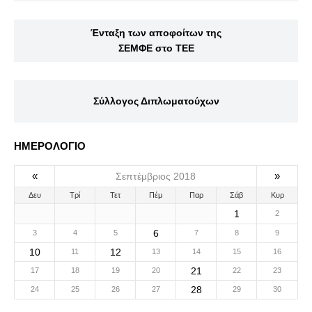
Ένταξη των αποφοίτων της
ΣΕΜΦΕ στο ΤΕΕ
Σύλλογος Διπλωματούχων
ΗΜΕΡΟΛΟΓΙΟ
«
»
Σεπτέμβριος 2018
Δευ
Τρί
Τετ
Πέμ
Παρ
Σάβ
Κυρ
1
2
6
3
4
5
7
8
9
10
12
11
13
14
15
16
21
17
18
19
20
22
23
28
24
25
26
27
29
30