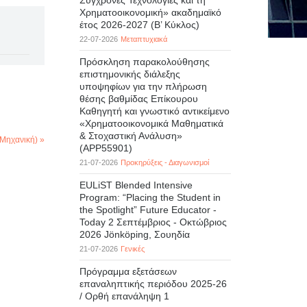
Σύγχρονες Τεχνολογίες και τη
Χρηματοοικονομική» ακαδημαϊκό
έτος 2026-2027 (B’ Kύκλος)
22-07-2026
Μεταπτυχιακά
Πρόσκληση παρακολούθησης
επιστημονικής διάλεξης
υποψηφίων για την πλήρωση
θέσης βαθμίδας Επίκουρου
Καθηγητή και γνωστικό αντικείμενο
«Χρηματοοικονομικά Μαθηματικά
& Στοχαστική Ανάλυση»
Μηχανική) »
(APP55901)
21-07-2026
Προκηρύξεις - Διαγωνισμοί
EULiST Blended Intensive
Program: “Placing the Student in
the Spotlight” Future Educator -
Today 2 Σεπτέμβριος - Οκτώβριος
2026 Jönköping, Σουηδία
21-07-2026
Γενικές
Πρόγραμμα εξετάσεων
επαναληπτικής περιόδου 2025-26
/ Ορθή επανάληψη 1