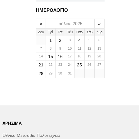
ΗΜΕΡΟΛΟΓΙΟ
«
»
Ιούλιος 2025
Δευ
Τρί
Τετ
Πέμ
Παρ
Σάβ
Κυρ
1
2
4
3
5
6
7
8
9
10
11
12
13
15
16
14
17
18
19
20
21
25
22
23
24
26
27
28
29
30
31
ΧΡΉΣΙΜΑ
Εθνικό Μετσόβιο Πολυτεχνείο