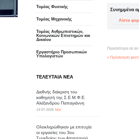
Τομέας Φυσικής
Συνημμένα α
Τομέας Μηχανικής
Λίστα φο
Τομέας Ανθρωπιστικών,
Κοινωνικών Επιστημών και
Δικαίου
Περισσότερα σε αυ
Eργαστήριo Προσωπικών
Υπολογιστών
« Πρόσκληση φοιτη
ΤΕΛΕΥΤΑΙΑ ΝΕΑ
Διεθνής διάκριση του
καθηγητή της Σ.Ε.Μ.Φ.Ε.
Αλέξανδρου Παπαγιάννη
14-07-2026
Νέα
Ολοκληρώθηκαν με επιτυχία
οι εργασίες του 3ου
Συνεδρίου των Απανταχού