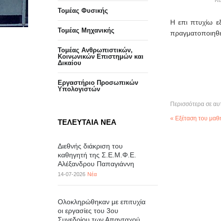
Κα
Τομέας Φυσικής
Η επι πτυχίω 
Τομέας Μηχανικής
πραγματοποιηθε
Τομέας Ανθρωπιστικών,
Κοινωνικών Επιστημών και
Δικαίου
Eργαστήριo Προσωπικών
Υπολογιστών
Περισσότερα σε αυ
« Εξέταση του μα
ΤΕΛΕΥΤΑΙΑ ΝΕΑ
Διεθνής διάκριση του
καθηγητή της Σ.Ε.Μ.Φ.Ε.
Αλέξανδρου Παπαγιάννη
14-07-2026
Νέα
Ολοκληρώθηκαν με επιτυχία
οι εργασίες του 3ου
Συνεδρίου των Απανταχού