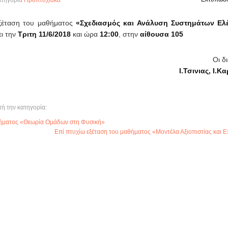
τηγορία
Προπτυχιακά
εξέταση του μαθήματος
«Σχεδιασμός και Ανάλυση Συστημάτων Ελ
ι την
Τριτη 11/6/2018
και ώρα
12:00
, στην
αίθουσα 105
Οι δ
Ι.Τσινιας, Ι.
τή την κατηγορία:
θήματος «Θεωρία Ομάδων στη Φυσική»
Επί πτυχίω εξέταση του μαθήματος «Μοντέλα Αξιοπιστίας και 