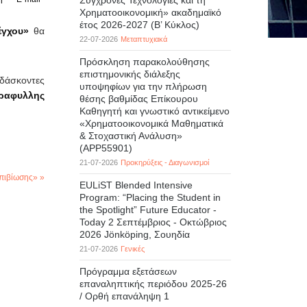
Σύγχρονες Τεχνολογίες και τη
Χρηματοοικονομική» ακαδημαϊκό
έτος 2026-2027 (B’ Kύκλος)
έγχου»
θα
22-07-2026
Μεταπτυχιακά
Πρόσκληση παρακολούθησης
επιστημονικής διάλεξης
ιδάσκοντες
υποψηφίων για την πλήρωση
Καραφυλλης
θέσης βαθμίδας Επίκουρου
Καθηγητή και γνωστικό αντικείμενο
«Χρηματοοικονομικά Μαθηματικά
& Στοχαστική Ανάλυση»
(APP55901)
21-07-2026
Προκηρύξεις - Διαγωνισμοί
Επιβίωσης» »
EULiST Blended Intensive
Program: “Placing the Student in
the Spotlight” Future Educator -
Today 2 Σεπτέμβριος - Οκτώβριος
2026 Jönköping, Σουηδία
21-07-2026
Γενικές
Πρόγραμμα εξετάσεων
επαναληπτικής περιόδου 2025-26
/ Ορθή επανάληψη 1