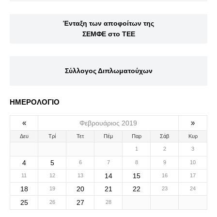
Ένταξη των αποφοίτων της
ΣΕΜΦΕ στο ΤΕΕ
Σύλλογος Διπλωματούχων
ΗΜΕΡΟΛΟΓΙΟ
«
»
Φεβρουάριος 2019
Δευ
Τρί
Τετ
Πέμ
Παρ
Σάβ
Κυρ
1
2
3
4
5
6
7
8
9
10
14
15
11
12
13
16
17
18
20
21
22
19
23
24
25
27
26
28