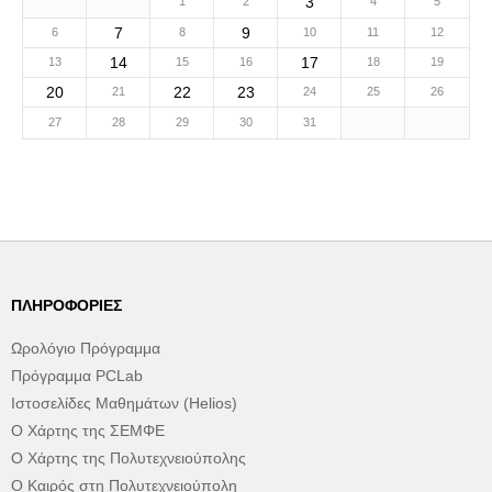
3
1
2
4
5
7
9
6
8
10
11
12
14
17
13
15
16
18
19
20
22
23
21
24
25
26
27
28
29
30
31
ΠΛΗΡΟΦΟΡΊΕΣ
Ωρολόγιο Πρόγραμμα
Πρόγραμμα PCLab
Ιστοσελίδες Μαθημάτων (Helios)
Ο Χάρτης της ΣΕΜΦΕ
Ο Χάρτης της Πολυτεχνειούπολης
Ο Καιρός στη Πολυτεχνειούπολη