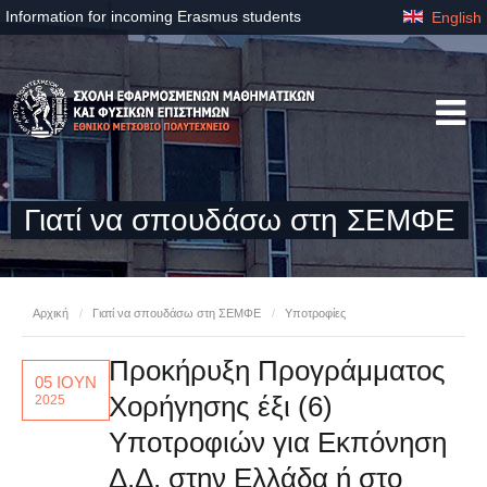
Information for incoming Erasmus students
English
Γιατί να σπουδάσω στη ΣΕΜΦΕ
Αρχική
/
Γιατί να σπουδάσω στη ΣΕΜΦΕ
/
Υποτροφίες
Προκήρυξη Προγράμματος
05 ΙΟΥΝ
Χορήγησης έξι (6)
2025
Υποτροφιών για Εκπόνηση
Δ.Δ. στην Ελλάδα ή στο