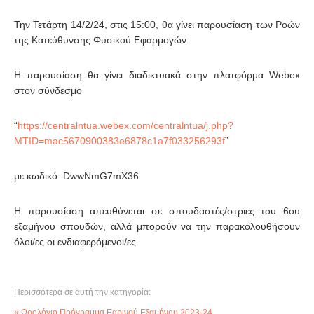
Την Τετάρτη 14/2/24, στις 15:00, θα γίνει παρουσίαση των Ροών
της Κατεύθυνσης Φυσικού Εφαρμογών.
Η παρουσίαση θα γίνει διαδικτυακά στην πλατφόρμα Webex
στον σύνδεσμο
“
https://centralntua.webex.com/centralntua/j.php?
MTID=mac5670900383e6878c1a7f033256293f
”
με κωδικό: DwwNmG7mX36
Η παρουσίαση απευθύνεται σε σπουδαστές/στριες του 6ου
εξαμήνου σπουδών, αλλά μπορούν να την παρακολουθήσουν
όλοι/ες οι ενδιαφερόμενοι/ες.
Περισσότερα σε αυτή την κατηγορία:
« Ωρολόγιο Πρόγραμμα Εαρινού Εξαμήνου 2023-24