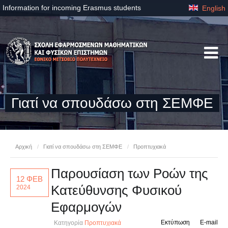
Information for incoming Erasmus students
English
Γιατί να σπουδάσω στη ΣΕΜΦΕ
Αρχική
/
Γιατί να σπουδάσω στη ΣΕΜΦΕ
/
Προπτυχιακά
Παρουσίαση των Ροών της
12 ΦΕΒ
Κατεύθυνσης Φυσικού
2024
Εφαρμογών
Εκτύπωση
E-mail
Κατηγορία
Προπτυχιακά